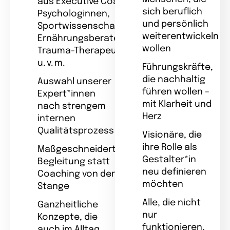
aus Executive Coaches,
sich beruflich
Psychologinnen,
und persönlich
Sportwissenschaftlerinnen,
weiterentwickeln
Ernährungsberaterinnen,
wollen
Trauma-Therapeutinnen
u. v. m.
Führungskräfte,
die nachhaltig
Auswahl unserer
führen wollen –
Expert*innen
mit Klarheit und
nach strengem
Herz
internen
Qualitätsprozess
Visionäre, die
ihre Rolle als
Maßgeschneiderte
Gestalter*in
Begleitung statt
neu definieren
Coaching von der
möchten
Stange
Alle, die nicht
Ganzheitliche
nur
Konzepte, die
funktionieren,
auch im Alltag