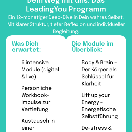
Dein Weg mit uns: Das
LeadingYou Programm
Ein 12-monatiger Deep-Dive in Dein wahres Selbst.
Mit klarer Struktur, tiefer Reflexion und individueller
Begleitung.
Was Dich
Die Module im
erwartet:
Überblick:
6 intensive
Body & Brain –
Module (digital
Der Körper als
& live)
Schlüssel für
Klarheit
Persönliche
Workbook-
Lift up your
Impulse zur
Energy –
Vertiefung
Energetische
Selbstführung
Austausch in
einer
De-stress &