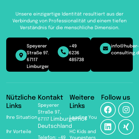
Unsere einzigartige Identität resultiert aus der
Verbindung von Professionalität und einem tiefen
Verständnis für die menschliche Dimension.
Speyerer
+49
info@huber-
Straße 97,
6236
consulting.
67117
485738
Limburgerhof
Nützliche
Kontakt
Weitere
Follow us
Links
Speyerer
Links
Straße 97,
Ihre Situation
Leading You
Limburgerhof
67117
Deutschland
Ihr Vorteile
HC Kids and
Telefon:
+49
Youngsters